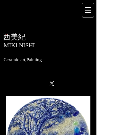
​西美紀
​MIKI NISHI
Ceramic art,Painting